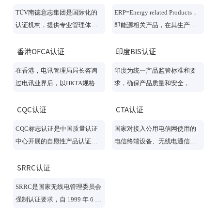
国内和国外的产品是相同的。
构，也是与FCC、CE、CSA和U
TÜV南德意志集团是国际化的
ERP=Energy related Products，
如果产品需进行强制认证，则
L并列的权威认证机构，凡是销
认证机构，提供专业管理体系
即能源相关产品，在其生产、
产品的测试结果和报告必须与A
往德国的产品，其安全使用标
认证服务。TÜV南德掌握了专
经销、使用的生命周期的各个
NATEL采用的规则和条例保持
准必须经过TUV认证。
业的国际管理体系审核认证技
环节都与很多重要的环境影响
香港OFCA认证
印度BIS认证
一致。产品在投入销售前必须
能，对质量，环境，能源，安
因素息息相关，如其他原材料
获取ANATEL颁发的授权证书。
在香港，电讯管理局局长咨询
印度为统一产品监管标准和要
全，风险，健康，教育，商业
和自然资源（如水）的消耗、
过电讯业界后，以HKTA规格形
求，确保产品质量和安全，于1
连续性以及社会责任感等方面
废弃物的产生、有害物质向环
式订明电讯设备的技术规格。
955年开始推行产品认证制度。
进行检测认证。涉及的领域包
境中排放导致的环境污染以及
制定技术规格主要是为了施行
凡列入强制认证的产品，都需
CQC认证
CTA认证
括汽车，铁路，航空，机械工
由于能源消耗引起相关的气候
电气安全、防止干扰、网络兼
按印度产品标准获得产品认证
程，信息技术，银行，金融和
变化等
CQC标志认证是中国质量认证
国家对接入公用电信网使用的
容和网络互操作。获电讯局长
证书才能进入市场。因此，想
健康服务。
中心开展的自愿性产品认证业
电信终端设备、无线电通信设
认可的本地认证机构或海外认
打入印度市场的生产企业，有
务之一，以加施CQC标志的方
备和涉及网间互换的电信设备
证机构(以下统称为「认证机
必要对印度的产品认证制度有
式表明产品符合相关的质量、
实行进网许可制度。电信设备
SRRC认证
构」)可批出证书予经过鉴定并
所了解。
安全、性能、电磁兼容等认证
必须获得进网许可证；未获得
符合相关技术规格的电讯设
SRRC是国家无线电管理委员会
要求，认证范围涉及机械设
进网许可证的，不得接入公用
备。
强制认证要求，自 1999 年 6 月
备、电力设备、电器、电子产
电信网使用和在国内销售。
1 日起，中国信息产业部 (Minis
品、纺织品、建材等500多种产