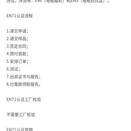
测试，涉及有：EMI（电磁辐射）和EMS（电磁抗扰度）。
EN71认证流程
1.递交申请；
2.递交样品；
3.签定合同；
4.预付首款；
5.安排订单；
6.测试；
7.出具证书与报告；
8.付尾款领取报告。
EN71认证工厂检验
不需要工厂检验
EN71认证周期